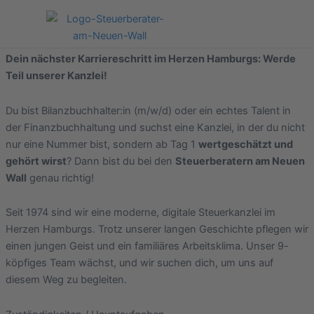
Zum
Stellenbezeichnung
Inhalt
Bilanzbuchhalter (m/w/d)
springen
Beschreibung
Dein nächster Karriereschritt im Herzen Hamburgs: Werde
Teil unserer Kanzlei!
Du bist Bilanzbuchhalter:in (m/w/d) oder ein echtes Talent in
der Finanzbuchhaltung und suchst eine Kanzlei, in der du nicht
nur eine Nummer bist, sondern ab Tag 1
wertgeschätzt und
gehört wirst
? Dann bist du bei den
Steuerberatern am Neuen
Wall
genau richtig!
Seit 1974 sind wir eine moderne, digitale Steuerkanzlei im
Herzen Hamburgs. Trotz unserer langen Geschichte pflegen wir
einen jungen Geist und ein familiäres Arbeitsklima. Unser 9-
köpfiges Team wächst, und wir suchen dich, um uns auf
diesem Weg zu begleiten.