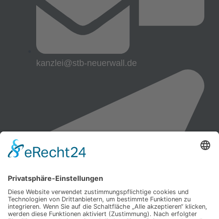
kanzlei@stb-neuerwall.de